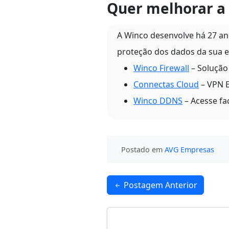
Quer melhorar a 
A Winco desenvolve há 27 a
proteção dos dados da sua e
Winco Firewall
– Solução 
Connectas Cloud
– VPN E
Winco DDNS
– Acesse fa
Postado em
AVG Empresas
Navegação
Postagem Anterior
de
Post