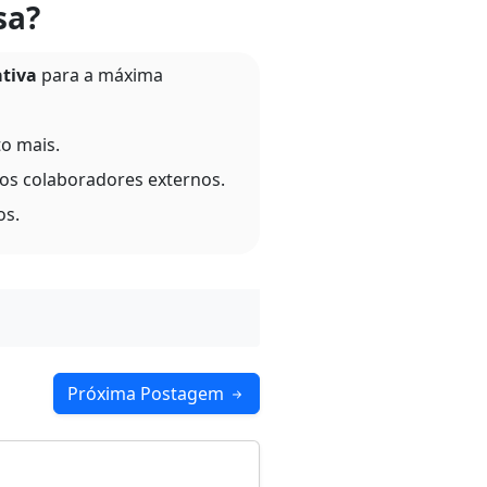
sa?
ativa
para a máxima
to mais.
 os colaboradores externos.
os.
Próxima Postagem