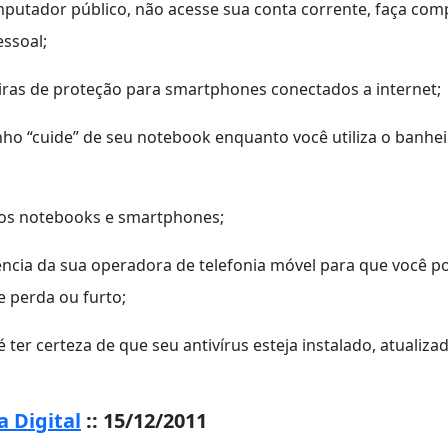
putador público, não acesse sua conta corrente, faça compr
essoal;
rreiras de proteção para smartphones conectados a internet;
ho “cuide” de seu notebook enquanto você utiliza o banheir
nos notebooks e smartphones;
ncia da sua operadora de telefonia móvel para que você p
 perda ou furto;
 ter certeza de que seu antivírus esteja instalado, atuali
 Digital
::
15/12/2011