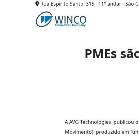
Rua Espírito Santo, 315 - 11° andar - São C
Pular
para
o
conteúdo
PMEs são
A AVG Technologies publicou 
Movimento), produzido em funç