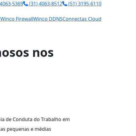
 4063-5369
(31) 4063-8512
(51) 3195-6110
l
Winco Firewall
Winco DDNS
Connectas Cloud
nosos nos
ia de Conduta do Trabalho em
nas pequenas e médias