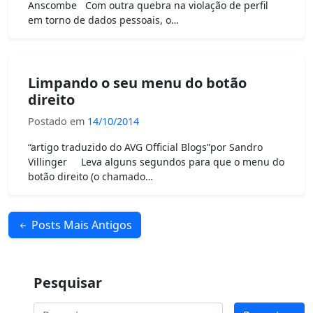
Anscombe Com outra quebra na violação de perfil
em torno de dados pessoais, o…
Limpando o seu menu do botão
direito
Postado em
14/10/2014
“artigo traduzido do AVG Official Blogs”por Sandro
Villinger Leva alguns segundos para que o menu do
botão direito (o chamado…
Navegação
Posts Mais Antigos
por
posts
Pesquisar
Pesquisar