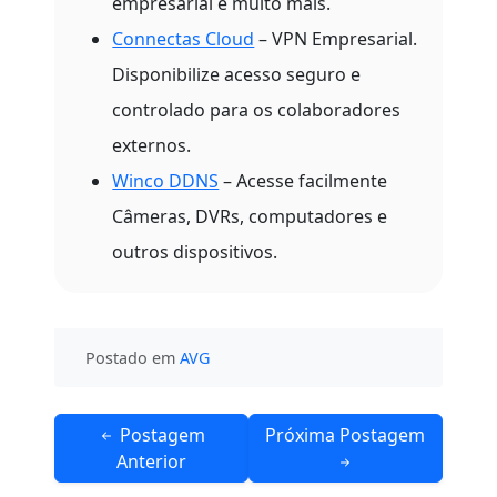
empresarial e muito mais.
Connectas Cloud
– VPN Empresarial.
Disponibilize acesso seguro e
controlado para os colaboradores
externos.
Winco DDNS
– Acesse facilmente
Câmeras, DVRs, computadores e
outros dispositivos.
Postado em
AVG
Navegação
Postagem
Próxima Postagem
de
Anterior
Post