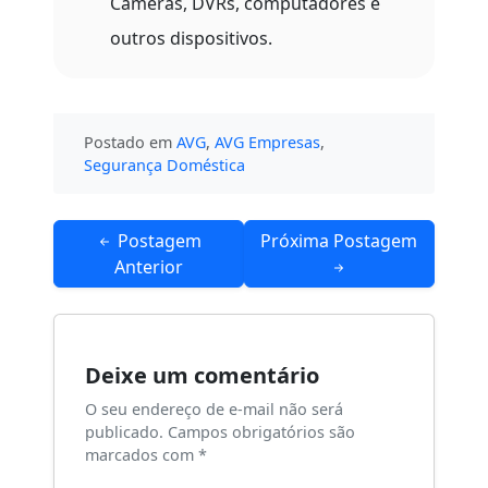
Câmeras, DVRs, computadores e
outros dispositivos.
Postado em
AVG
,
AVG Empresas
,
Segurança Doméstica
Navegação
Postagem
Próxima Postagem
de
Anterior
Post
Deixe um comentário
O seu endereço de e-mail não será
publicado.
Campos obrigatórios são
marcados com
*