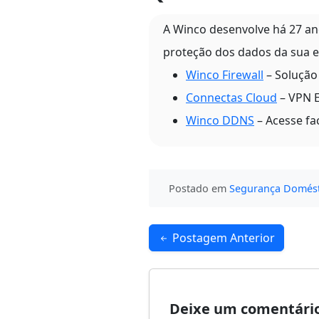
A Winco desenvolve há 27 a
proteção dos dados da sua e
Winco Firewall
– Solução 
Connectas Cloud
– VPN E
Winco DDNS
– Acesse fa
Postado em
Segurança Domést
Navegação
Postagem Anterior
de
Post
Deixe um comentári