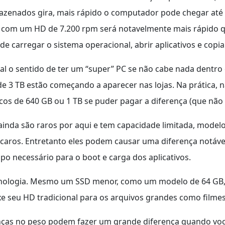
zenados gira, mais rápido o computador pode chegar até e
o com um HD de 7.200 rpm será notavelmente mais rápido 
e carregar o sistema operacional, abrir aplicativos e copia
l o sentido de ter um “super” PC se não cabe nada dentro 
 de 3 TB estão começando a aparecer nas lojas. Na prática,
os de 640 GB ou 1 TB se puder pagar a diferença (que não 
 ainda são raros por aqui e tem capacidade limitada, model
caros. Entretanto eles podem causar uma diferença notá
o necessário para o boot e carga dos aplicativos.
ecnologia. Mesmo um SSD menor, como um modelo de 64 GB, 
xe seu HD tradicional para os arquivos grandes como filmes
as no peso podem fazer um grande diferença quando voc