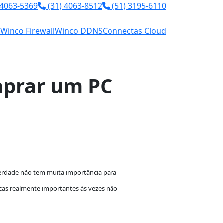
 4063-5369
(31) 4063-8512
(51) 3195-6110
l
Winco Firewall
Winco DDNS
Connectas Cloud
mprar um PC
 verdade não tem muita importância para
icas realmente importantes às vezes não