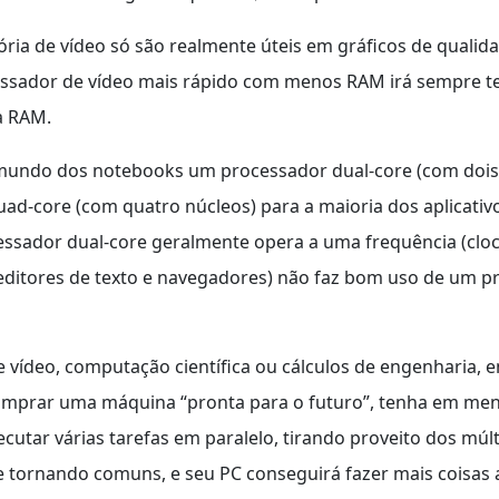
a de vídeo só são realmente úteis em gráficos de qualidad
cessador de vídeo mais rápido com menos RAM irá sempre
a RAM.
mundo dos notebooks um processador dual-core (com dois 
core (com quatro núcleos) para a maioria dos aplicativos 
ssador dual-core geralmente opera a uma frequência (clock
 editores de texto e navegadores) não faz bom uso de um 
e vídeo, computação científica ou cálculos de engenharia,
 comprar uma máquina “pronta para o futuro”, tenha em ment
cutar várias tarefas em paralelo, tirando proveito dos múl
 tornando comuns, e seu PC conseguirá fazer mais coisas