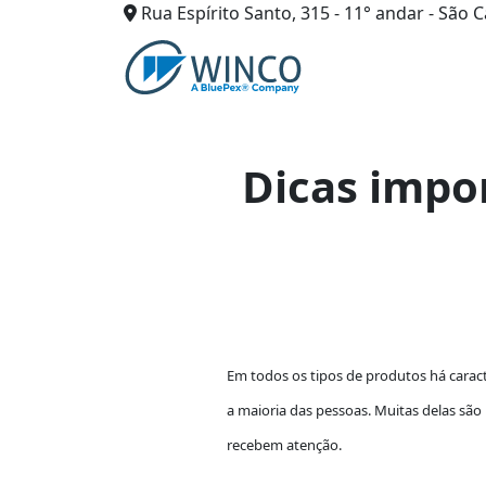
Rua Espírito Santo, 315 - 11° andar - São C
Pular
para
o
conteúdo
Dicas impo
Em todos os tipos de produtos há carac
a maioria das pessoas. Muitas delas sã
recebem atenção.