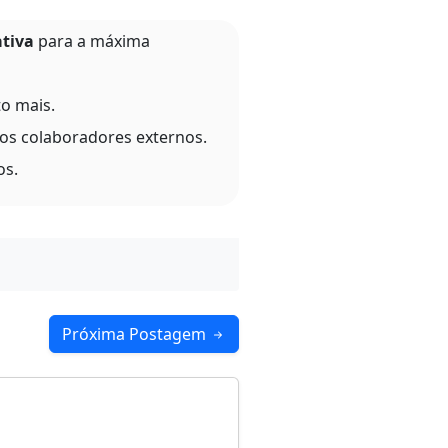
ativa
para a máxima
to mais.
 os colaboradores externos.
os.
Próxima Postagem