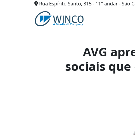
Rua Espírito Santo, 315 - 11° andar - São C
Pular
para
o
conteúdo
AVG apre
sociais qu