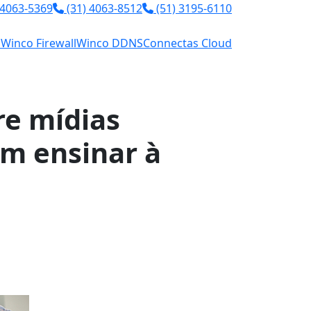
 4063-5369
(31) 4063-8512
(51) 3195-6110
l
Winco Firewall
Winco DDNS
Connectas Cloud
re mídias
m ensinar à