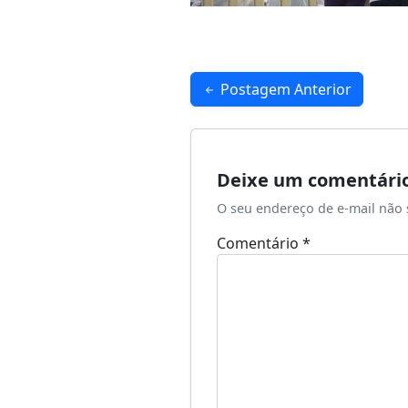
Navegação
Postagem Anterior
de
Post
Deixe um comentári
O seu endereço de e-mail não 
Comentário
*