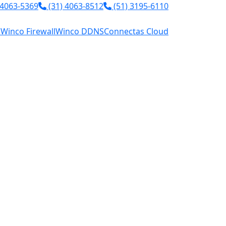
 4063-5369
(31) 4063-8512
(51) 3195-6110
l
Winco Firewall
Winco DDNS
Connectas Cloud