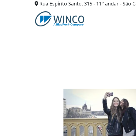
Rua Espírito Santo, 315 - 11° andar - São C
Pular
para
o
conteúdo