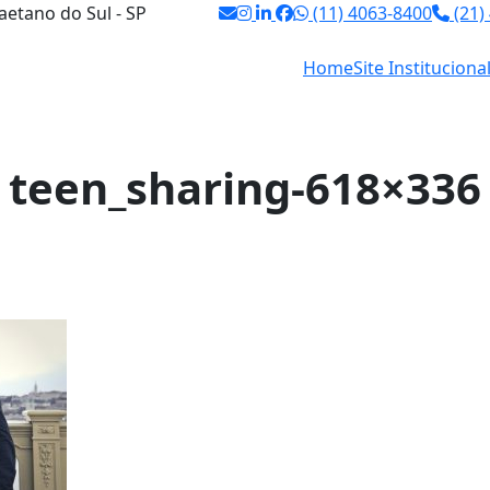
aetano do Sul - SP
(11) 4063-8400
(21)
Home
Site Instituciona
teen_sharing-618×336