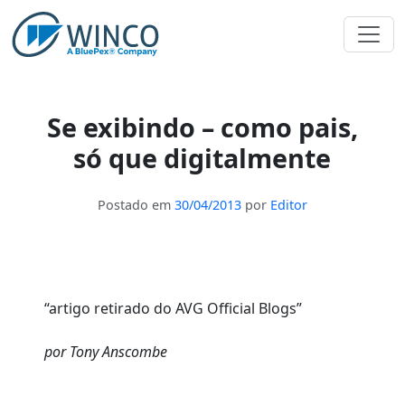
Pular
para
o
conteúdo
Se exibindo – como pais,
só que digitalmente
Postado em
30/04/2013
por
Editor
“artigo retirado do AVG Official Blogs”
por Tony Anscombe