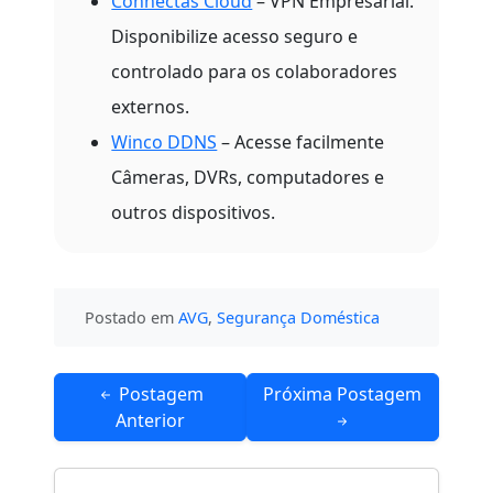
Connectas Cloud
– VPN Empresarial.
Disponibilize acesso seguro e
controlado para os colaboradores
externos.
Winco DDNS
– Acesse facilmente
Câmeras, DVRs, computadores e
outros dispositivos.
Postado em
AVG
,
Segurança Doméstica
Navegação
Postagem
Próxima Postagem
de
Anterior
Post