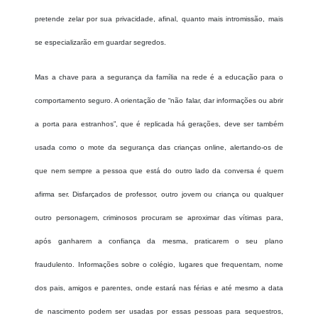
pretende zelar por sua privacidade, afinal, quanto mais intromissão, mais
se especializarão em guardar segredos.
Mas a chave para a segurança da família na rede é a educação para o
comportamento seguro. A orientação de “não falar, dar informações ou abrir
a porta para estranhos”, que é replicada há gerações, deve ser também
usada como o mote da segurança das crianças online, alertando-os de
que nem sempre a pessoa que está do outro lado da conversa é quem
afirma ser. Disfarçados de professor, outro jovem ou criança ou qualquer
outro personagem, criminosos procuram se aproximar das vítimas para,
após ganharem a confiança da mesma, praticarem o seu plano
fraudulento. Informações sobre o colégio, lugares que frequentam, nome
dos pais, amigos e parentes, onde estará nas férias e até mesmo a data
de nascimento podem ser usadas por essas pessoas para sequestros,