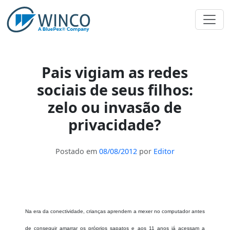
Pular
para
o
conteúdo
Pais vigiam as redes
sociais de seus filhos:
zelo ou invasão de
privacidade?
Postado em
08/08/2012
por
Editor
Na era da conectividade, crianças aprendem a mexer no computador antes
de conseguir amarrar os próprios sapatos e aos 11 anos já acessam a