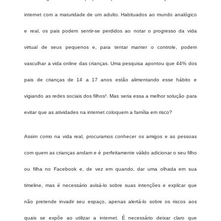
internet com a maturidade de um adulto. Habituados ao mundo analógico
e real, os pais podem sentir-se perdidos ao notar o progresso da vida
virtual de seus pequenos e, para tentar manter o controle, podem
vasculhar a vida online das crianças. Uma pesquisa apontou que 44% dos
pais de crianças de 14 a 17 anos estão alimentando esse hábito e
vigiando as redes sociais dos filhos¹. Mas seria essa a melhor solução para
evitar que as atividades na internet coloquem a família em risco?
Assim como na vida real, procuramos conhecer os amigos e as pessoas
com quem as crianças andam e é perfeitamente válido adicionar o seu filho
ou filha no Facebook e, de vez em quando, dar uma olhada em sua
timeline, mas é necessário avisá-lo sobre suas intenções e explicar que
não pretende invadir seu espaço, apenas alertá-lo sobre os riscos aos
quais se expõe ao utilizar a internet. É necessário deixar claro que