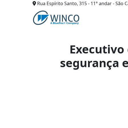
Rua Espírito Santo, 315 - 11° andar - São C
Pular
para
o
conteúdo
Executivo 
segurança 