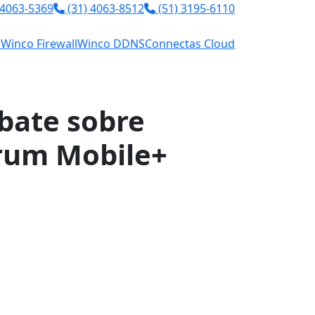
 4063-5369
(31) 4063-8512
(51) 3195-6110
l
Winco Firewall
Winco DDNS
Connectas Cloud
ebate sobre
rum Mobile+