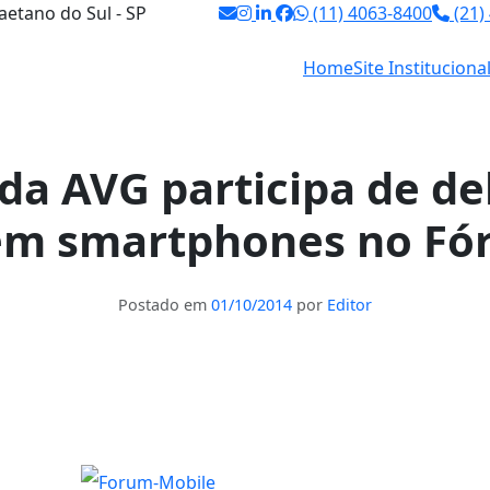
aetano do Sul - SP
(11) 4063-8400
(21)
Home
Site Instituciona
da AVG participa de d
em smartphones no Fó
Postado em
01/10/2014
por
Editor