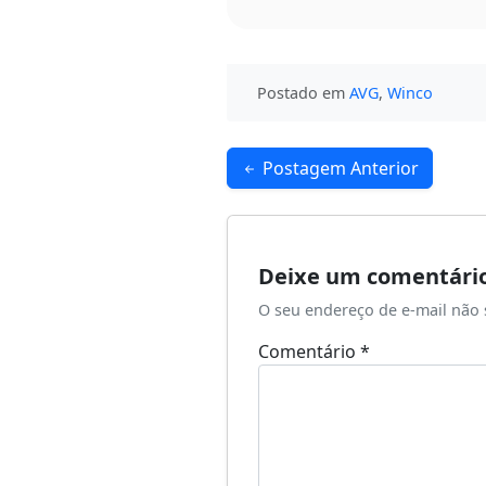
Postado em
AVG
,
Winco
Navegação
Postagem Anterior
de
Post
Deixe um comentári
O seu endereço de e-mail não 
Comentário
*