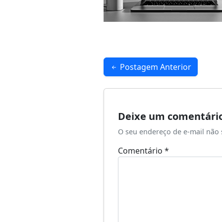
Navegação
Postagem Anterior
de
Post
Deixe um comentári
O seu endereço de e-mail não 
Comentário
*