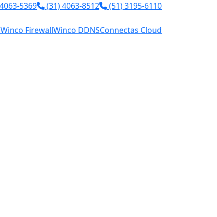
 4063-5369
(31) 4063-8512
(51) 3195-6110
l
Winco Firewall
Winco DDNS
Connectas Cloud