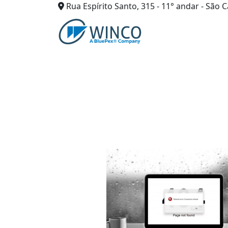
Rua Espírito Santo, 315 - 11° andar - São C
Pular
para
o
conteúdo