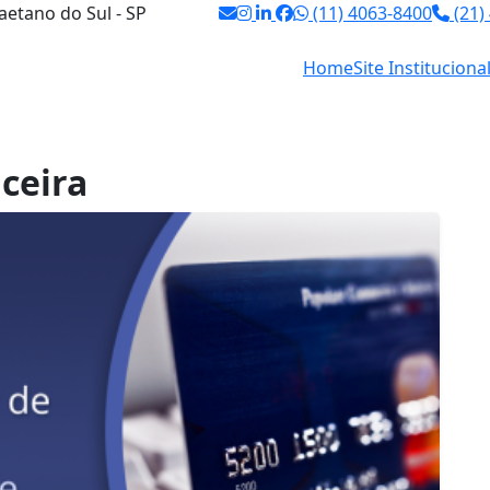
aetano do Sul - SP
(11) 4063-8400
(21)
Home
Site Instituciona
ceira