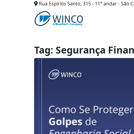
Rua Espírito Santo, 315 - 11° andar - São C
Pular
para
o
conteúdo
Tag:
Segurança Finan