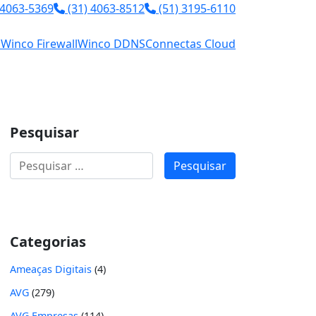
 4063-5369
(31) 4063-8512
(51) 3195-6110
l
Winco Firewall
Winco DDNS
Connectas Cloud
Pesquisar
Pesquisar
por:
Categorias
Ameaças Digitais
(4)
AVG
(279)
AVG Empresas
(114)