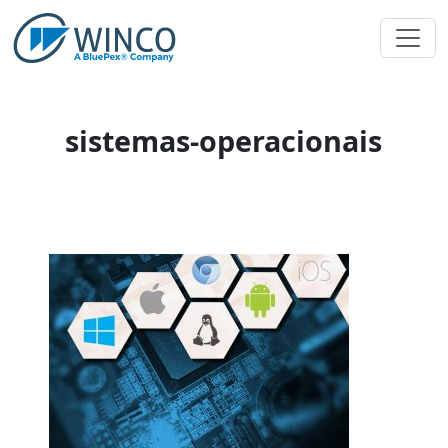
Pular
para
o
conteúdo
sistemas-operacionais