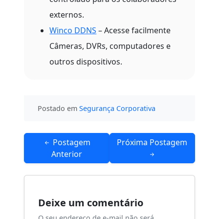
externos.
Winco DDNS
– Acesse facilmente
Câmeras, DVRs, computadores e
outros dispositivos.
Postado em
Segurança Corporativa
Navegação
Postagem
Próxima Postagem
de
Anterior
Post
Deixe um comentário
O seu endereço de e-mail não será