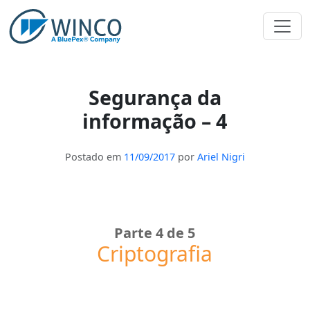
Pular
para
o
conteúdo
Segurança da
informação – 4
Postado em
11/09/2017
por
Ariel Nigri
Parte 4 de 5
Criptografia