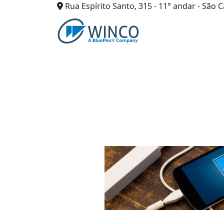
Rua Espírito Santo, 315 - 11° andar - São C
Pular
para
o
conteúdo