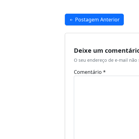
Navegação
Postagem Anterior
de
Post
Deixe um comentári
O seu endereço de e-mail não 
Comentário
*