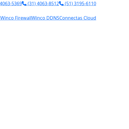
 4063-5369
(31) 4063-8512
(51) 3195-6110
l
Winco Firewall
Winco DDNS
Connectas Cloud