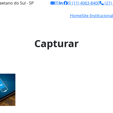
aetano do Sul - SP
(11) 4063-8400
(21)
Home
Site Instituciona
Capturar