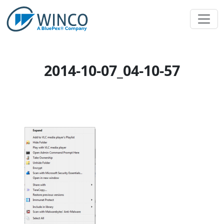
Pular
para
o
conteúdo
2014-10-07_04-10-57