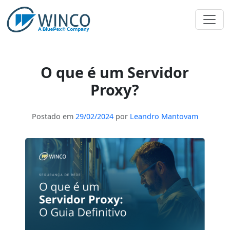
Pular
para
o
conteúdo
O que é um Servidor
Proxy?
Postado em
29/02/2024
por
Leandro Mantovam