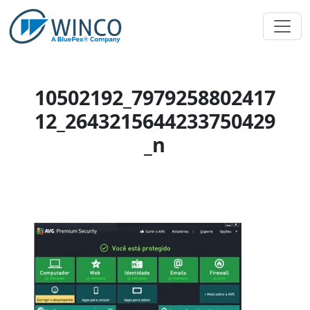
Pular
para
o
conteúdo
10502192_7979258802417
12_2643215644233750429
_n