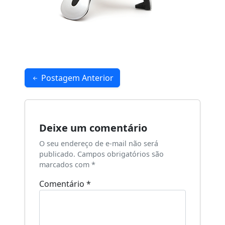
Navegação
Postagem Anterior
de
Post
Deixe um comentário
O seu endereço de e-mail não será
publicado.
Campos obrigatórios são
marcados com
*
Comentário
*