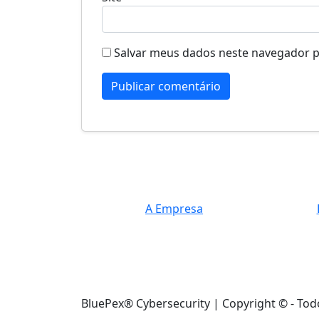
Salvar meus dados neste navegador p
A Empresa
BluePex® Cybersecurity | Copyright © - Tod