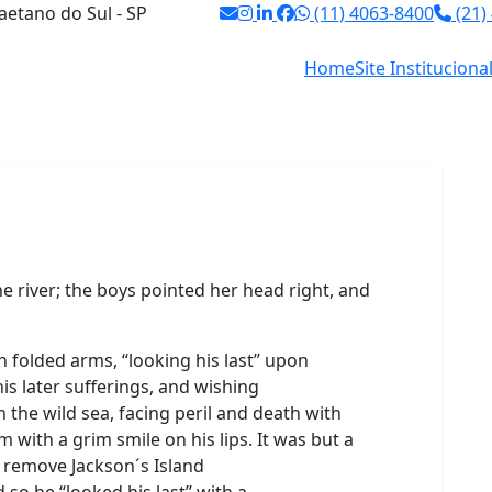
aetano do Sul - SP
(11) 4063-8400
(21)
Home
Site Instituciona
e river; the boys pointed her head right, and
th folded arms, “looking his last” upon
is later sufferings, and wishing
n the wild sea, facing peril and death with
 with a grim smile on his lips. It was but a
o remove Jackson´s Island
 so he “looked his last” with a