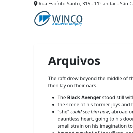
Rua Espírito Santo, 315 - 11° andar - São C
Pular
para
o
conteúdo
Arquivos
The raft drew beyond the middle of th
then lay on their oars.
The
Black Avenger
stood still wi
the scene of his former joys and h
“she”
could see him now
, abroad o
dauntless heart, going to his doom
small strain on his imagination t
beyond eyeshot of the village, and