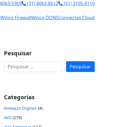
 4063-5369
(31) 4063-8512
(51) 3195-6110
l
Winco Firewall
Winco DDNS
Connectas Cloud
Pesquisar
Pesquisar
por:
Categorias
Ameaças Digitais
(4)
AVG
(279)
AVG Empresas
(114)