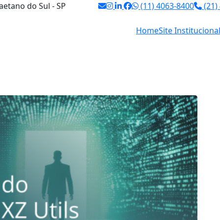
aetano do Sul - SP
(11) 4063-8400
(21)
Home
Site Instituciona