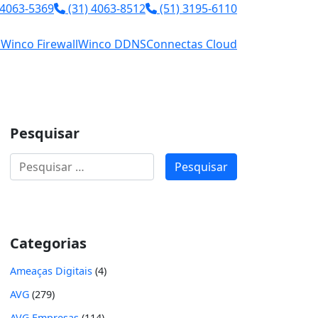
 4063-5369
(31) 4063-8512
(51) 3195-6110
l
Winco Firewall
Winco DDNS
Connectas Cloud
Pesquisar
Pesquisar
por:
Categorias
Ameaças Digitais
(4)
AVG
(279)
AVG Empresas
(114)