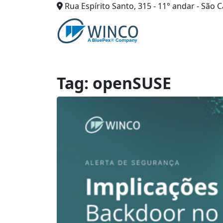
Rua Espírito Santo, 315 - 11° andar - São C
Pular
para
o
conteúdo
Tag:
openSUSE