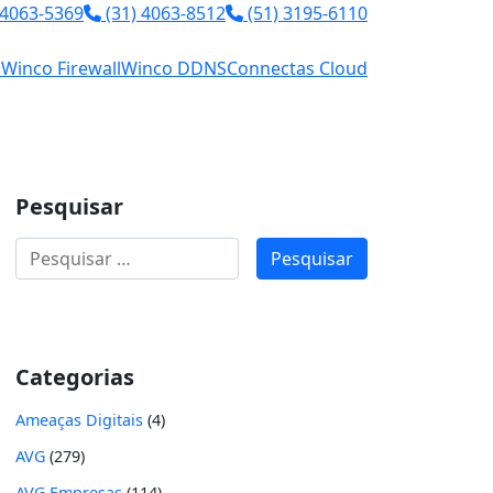
 4063-5369
(31) 4063-8512
(51) 3195-6110
l
Winco Firewall
Winco DDNS
Connectas Cloud
Pesquisar
Pesquisar
por:
Categorias
Ameaças Digitais
(4)
AVG
(279)
AVG Empresas
(114)