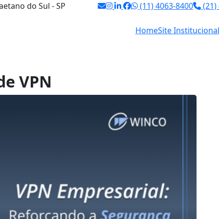
aetano do Sul - SP
(11) 4063-8400
(21)
Home
Site Instituciona
de VPN