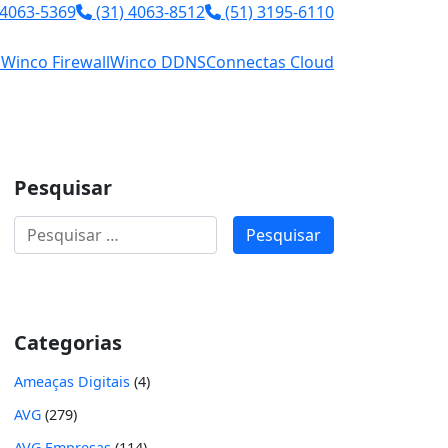
 4063-5369
(31) 4063-8512
(51) 3195-6110
l
Winco Firewall
Winco DDNS
Connectas Cloud
Pesquisar
Pesquisar
por:
Categorias
Ameaças Digitais
(4)
AVG
(279)
AVG Empresas
(114)