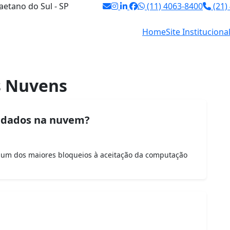
aetano do Sul - SP
(11) 4063-8400
(21)
Home
Site Instituciona
 Nuvens
s dados na nuvem?
um dos maiores bloqueios à aceitação da computação