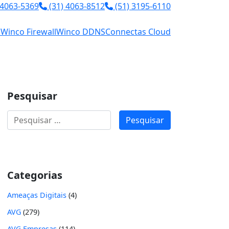
 4063-5369
(31) 4063-8512
(51) 3195-6110
l
Winco Firewall
Winco DDNS
Connectas Cloud
Pesquisar
Pesquisar
por:
Categorias
Ameaças Digitais
(4)
AVG
(279)
AVG Empresas
(114)