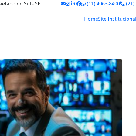
aetano do Sul - SP
(11) 4063-8400
(21)
Home
Site Instituciona